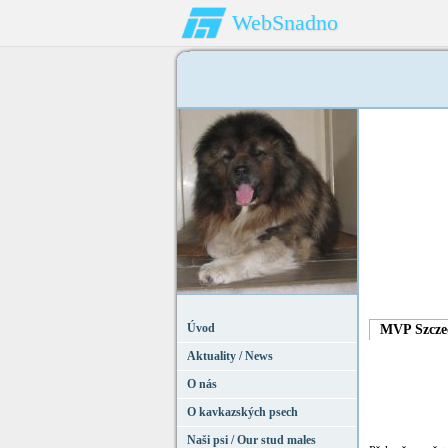
WebSnadno
Úvod
MVP Szczec
Aktuality / News
O nás
O kavkazských psech
Naši psi / Our stud males