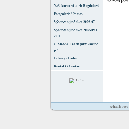
Překročen počet f
Naši kocourci aneb Ragdollové
Fotogalerie / Photos
Výstavy a jiné akce 2006-07
Výstavy a jiné akce 2008-09 +
2011
O KRaAOP aneb jaký vlastně
je?
Odkazy / Links
Kontakt / Contact
Administrace