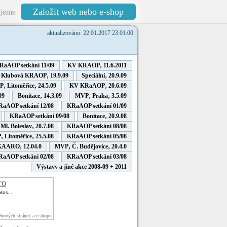
Založit web nebo e-shop
jeme
aktualizováno: 22.01.2017 23:01:00
RaAOP setkání 11/09
KV KRAOP‚ 11.6.2011
Klubová KRAOP‚ 19.9.09
Speciální‚ 20.9.09
‚ Litoměřice‚ 24.5.09
KV KRaAOP‚ 20.6.09
09
Bonitace‚ 14.3.09
MVP‚ Praha‚ 3.5.09
aAOP setkání 12/08
KRaAOP setkání 01/09
KRaAOP setkání 09/08
Bonitace‚ 20.9.08
Ml. Boleslav‚ 20.7.08
KRaAOP setkání 08/08
 Litoměřice‚ 25.5.08
KRaAOP setkání 05/08
SKAARO‚ 12.04.0
MVP‚ Č. Budějovice‚ 20.4.0
aAOP setkání 02/08
KRaAOP setkání 03/08
Výstavy a jiné akce 2008-09 + 2011
TO
os...
bových stránek a e-shopů