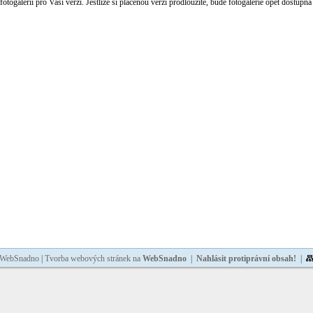
otogalerií pro Vaši verzi. Jestliže si placenou verzi prodloužíte, bude fotogalerie opět dostupná b
 WebSnadno
|
Tvorba webových stránek na
WebSnadno
|
Nahlásit protiprávní obsah!
|