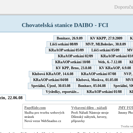
Doporuču
Chovatelská stanice DAIBO - FCI
Bonitace‚ 26.9.09
KV KKPP‚ 27.9.2009
K
Liščí setkání 08/09
MVP‚ Ml.Boleslav‚ 30.8.09
KRaAOP setkání 05/09
Liščí setkání 05/09
MVP
KRaAOP setkání 02/09
KRaAOP setkání 03/
KRaAOP setkání 10/08
Wels‚ 6.-7.12.08
KR
KV KPP‚ Brno‚ 23.8.08
KV KRaAOP‚ 6.9.08
Klubová KRaAOP‚ 14.6.08
KRaAOP setkání 07/08
NVP‚ 
KRaAOP setkání 04/08
Klubová‚ Moskva‚ 01.05.08
MVP‚
Speciální‚ Újezd‚ 30.03.08
Bonitace‚ 05.04.08
Speciální‚ 
Výsledky‚ reportáže...
KRaAOP setkání 01/08
KR
in‚ 22.06.08
PageRide.com
Vybavení dílen - nářadí
JMY FO
Služba pro tvorbu webových
Profi Nářadí Nástroje stroje
Jimmy Phot
stránek
Dílenský nábytek, hevery,
Nová verze WebSnadno.cz
přípravky
Tvorba we