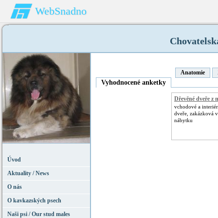
WebSnadno
Chovatelsk
Anatomie
Vyhodnocené anketky
Dřevěné dveře z 
vchodové a interié
dveře, zakázková 
nábytku
Úvod
Aktuality / News
O nás
O kavkazských psech
Naši psi / Our stud males