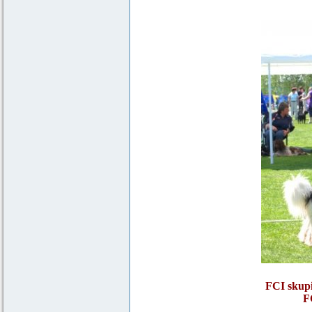
FCI skup
F