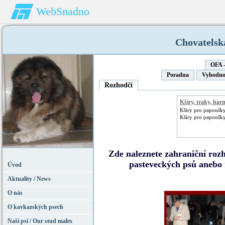
WebSnadno
Chovatelsk
OFA 
Poradna
Vyhodno
Rozhodčí
Kšíry, traky, har
Kširy pro papoušky
Kšíry pro papoušky,
Zde naleznete zahraniční rozh
pasteveckých psů anebo 
Úvod
Aktuality / News
O nás
O kavkazských psech
Naši psi / Our stud males